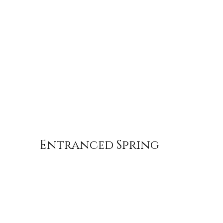
Entranced Spring
Keväisiä fantasiakuvauksia